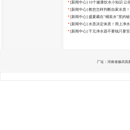
[
新闻中心
]
10个健康饮水小知识 让
[
新闻中心
]
教您怎样判断自家水质！
[
新闻中心
]
盛夏藏在“桶装水”里的秘
[
新闻中心
]
水质决定体质！用上净水
[
新闻中心
]
千元净水器不要钱只要安装
厂址：河南省修武高新技术